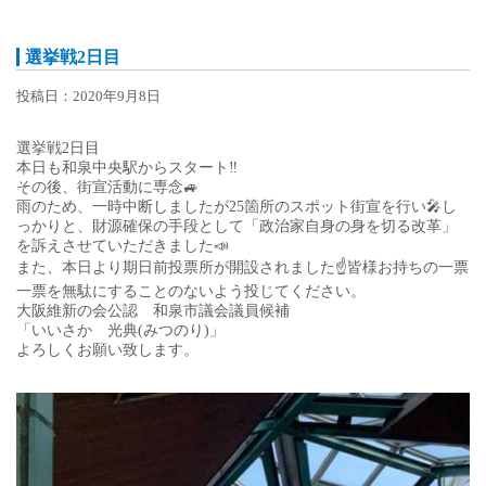
選挙戦2日目
投稿日：2020年9月8日
選挙戦2日目
本日も和泉中央駅からスタート‼️
その後、街宣活動に専念🚙
雨のため、一時中断しましたが25箇所のスポット街宣を行い🎤し
っかりと、財源確保の手段として「政治家自身の身を切る改革」
を訴えさせていただきました📣
また、本日より期日前投票所が開設されました☝️皆様お持ちの一票
一票を無駄にすることのないよう投じてください。
大阪維新の会公認 和泉市議会議員候補
「いいさか 光典(みつのり)」
よろしくお願い致します。