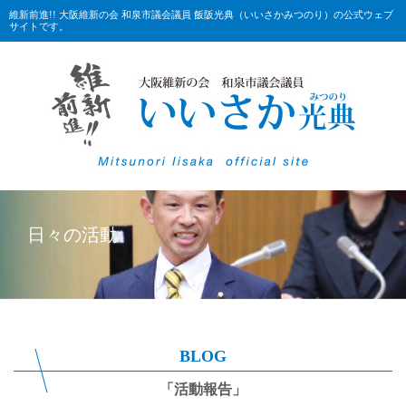
維新前進!! 大阪維新の会 和泉市議会議員 飯阪光典（いいさかみつのり）の公式ウェブ
サイトです。
日々の活動
BLOG
「活動報告」