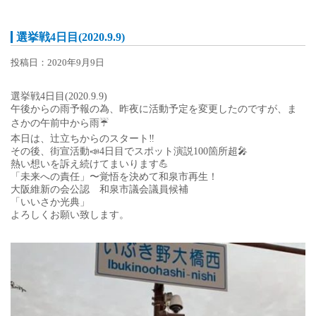
選挙戦4日目(2020.9.9)
投稿日：2020年9月9日
選挙戦4日目(2020.9.9)
午後からの雨予報の為、昨夜に活動予定を変更したのですが、ま
さかの午前中から雨☔️
本日は、辻立ちからのスタート‼️
その後、街宣活動📣4日目でスポット演説100箇所超🎤
熱い想いを訴え続けてまいります💪
「未来への責任」〜覚悟を決めて和泉市再生！
大阪維新の会公認 和泉市議会議員候補
「いいさか光典」
よろしくお願い致します。