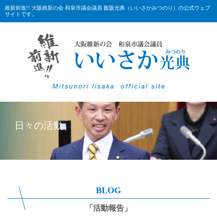
維新前進!! 大阪維新の会 和泉市議会議員 飯阪光典（いいさかみつのり）の公式ウェブ
サイトです。
日々の活動
BLOG
「活動報告」