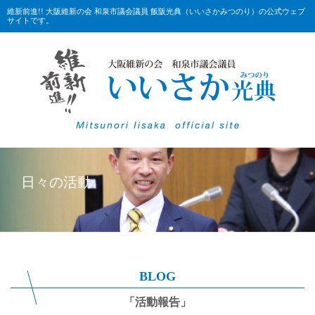
維新前進!! 大阪維新の会 和泉市議会議員 飯阪光典（いいさかみつのり）の公式ウェブ
サイトです。
日々の活動
BLOG
「活動報告」