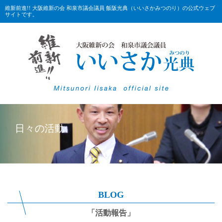
維新前進!! 大阪維新の会 和泉市議会議員 飯阪光典（いいさかみつのり）の公式ウェブ
サイトです。
日々の活動
BLOG
「活動報告」